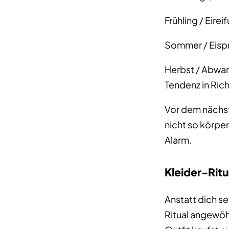
Frühling / Eire
Sommer / Eispr
Herbst / Abwar
Tendenz in Rich
Vor dem nächst
nicht so körpe
Alarm.
Kleider-Ritu
Anstatt dich se
Ritual angewöhn