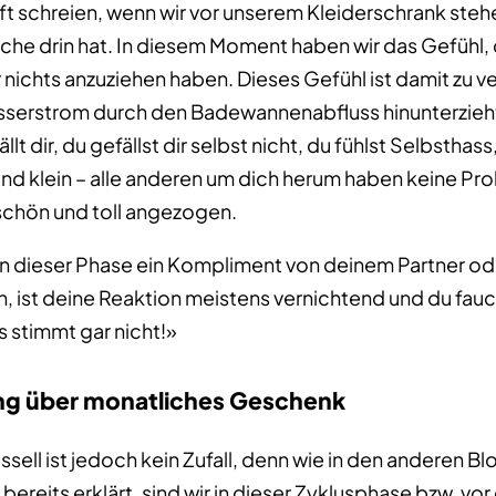
oft schreien, wenn wir vor unserem Kleiderschrank ste
ache drin hat. In diesem Moment haben wir das Gefühl, 
r nichts anzuziehen haben. Dieses Gefühl ist damit zu ve
sserstrom durch den Badewannenabfluss hinunterzieht.
ällt dir, du gefällst dir selbst nicht, du fühlst Selbstha
und klein – alle anderen um dich herum haben keine Pr
chön und toll angezogen.
 dieser Phase ein Kompliment von deinem Partner ode
, ist deine Reaktion meistens vernichtend und du fauc
s stimmt gar nicht!»
ng über monatliches Geschenk
sell ist jedoch kein Zufall, denn wie in den anderen 
reits erklärt, sind wir in dieser Zyklusphase bzw. vor