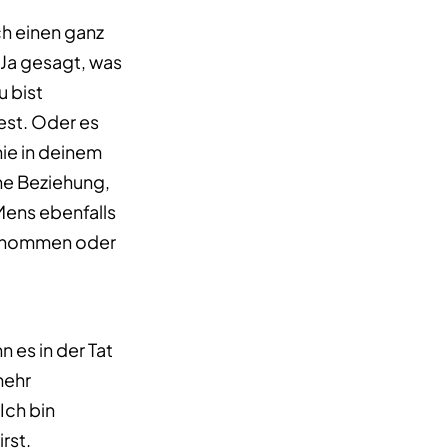
ch einen ganz
 Ja gesagt, was
u bist
est. Oder es
nie in deinem
ne Beziehung,
Mens ebenfalls
 genommen oder
es in der Tat
mehr
Ich bin
rst.