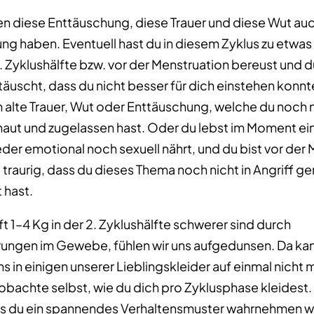
en diese Enttäuschung, diese Trauer und diese Wut au
ng haben. Eventuell hast du in diesem Zyklus zu etwas
 2. Zyklushälfte bzw. vor der Menstruation bereust und d
äuscht, dass du nicht besser für dich einstehen konnt
m alte Trauer, Wut oder Enttäuschung, welche du noch 
ut und zugelassen hast. Oder du lebst im Moment ei
der emotional noch sexuell nährt, und du bist vor der 
 traurig, dass du dieses Thema noch nicht in Angriff
 hast.
ft 1–4 Kg in der 2. Zyklushälfte schwerer sind durch
ngen im Gewebe, fühlen wir uns aufgedunsen. Da kann 
uns in einigen unserer Lieblingskleider auf einmal nicht 
bachte selbst, wie du dich pro Zyklusphase kleidest. 
s du ein spannendes Verhaltensmuster wahrnehmen wi