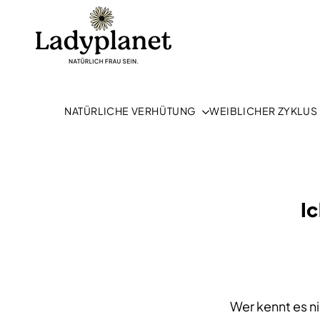
Zum
Inhalt
springen
NATÜRLICHE VERHÜTUNG
WEIBLICHER ZYKLUS
Ic
Wer kennt es ni