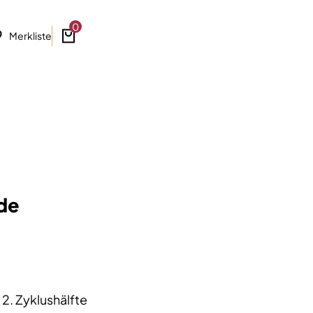
0
Merkliste
ode
 2. Zyklushälfte