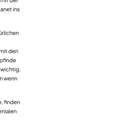
anet ins
ürlichen
mit den
mpfinde
 wichtig,
en wenn
e, finden
enialen