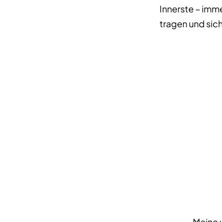
Innerste – imm
tragen und sic
Meine u