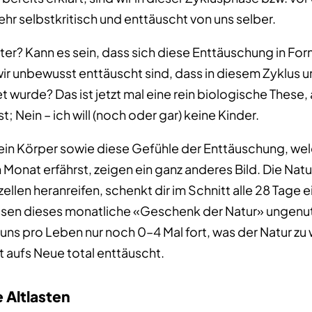
hr selbstkritisch und enttäuscht von uns selber.
ter? Kann es sein, dass sich diese Enttäuschung in For
ir unbewusst enttäuscht sind, dass in diesem Zyklus un
t wurde? Das ist jetzt mal eine rein biologische These
t; Nein – ich will (noch oder gar) keine Kinder.
dein Körper sowie diese Gefühle der Enttäuschung, we
 Monat erfährst, zeigen ein ganz anderes Bild. Die Natur 
ellen heranreifen, schenkt dir im Schnitt alle 28 Tage 
assen dieses monatliche «Geschenk der Natur» ungenut
uns pro Leben nur noch 0–4 Mal fort, was der Natur zu 
t aufs Neue total enttäuscht.
Altlasten