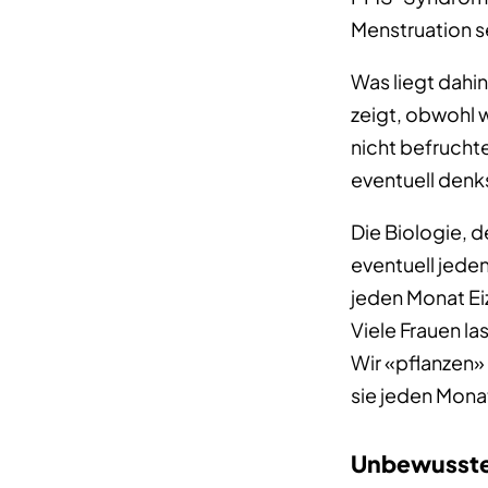
Menstruation se
Was liegt dahin
zeigt, obwohl w
nicht befruchte
eventuell denks
Die Biologie, 
eventuell jeden
jeden Monat Eiz
Viele Frauen l
Wir «pflanzen» 
sie jeden Mona
Unbewusste 