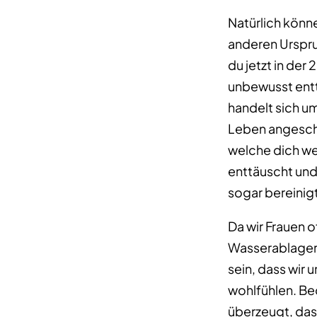
Natürlich könn
anderen Urspru
du jetzt in der
unbewusst entt
handelt sich u
Leben angescha
welche dich we
enttäuscht und
sogar bereinigt
Da wir Frauen o
Wasserablageru
sein, dass wir 
wohlfühlen. Beo
überzeugt, das