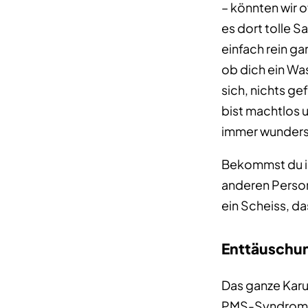
– könnten wir 
es dort tolle S
einfach rein ga
ob dich ein Wa
sich, nichts gef
bist machtlos 
immer wunders
Bekommst du in
anderen Person
ein Scheiss, da
Enttäuschu
Das ganze Karus
PMS-Syndrom be