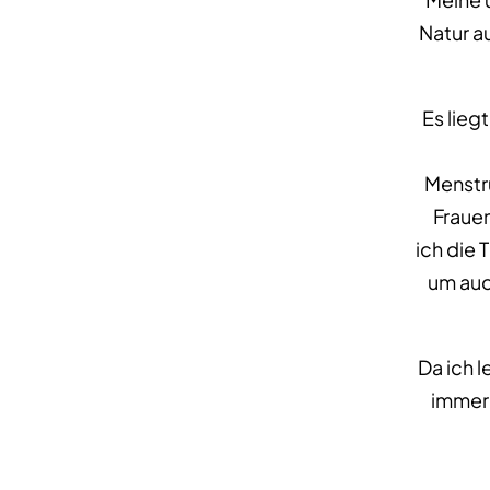
Natur a
Es lieg
Menstr
Frauen
ich die 
um auc
Da ich l
immer 