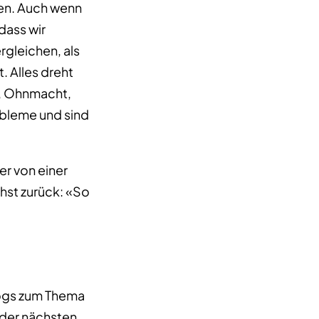
hen. Auch wenn
dass wir
rgleichen, als
 Alles dreht
ss, Ohnmacht,
obleme und sind
r von einer
hst zurück: «So
Blogs zum Thema
 der nächsten