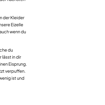
m der Kleider
sere Eizelle
, auch wenn du
lche du
lässt in dir
einen Eisprung.
zt verpuffen.
wenig ist und