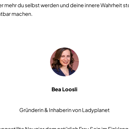
er mehr du selbst werden und deine innere Wahrheit st
htbar machen.
Bea Loosli
Gründerin & Inhaberin von Ladyplanet
ngestillte Neugier dem natürlich Frau Sein im Einklang