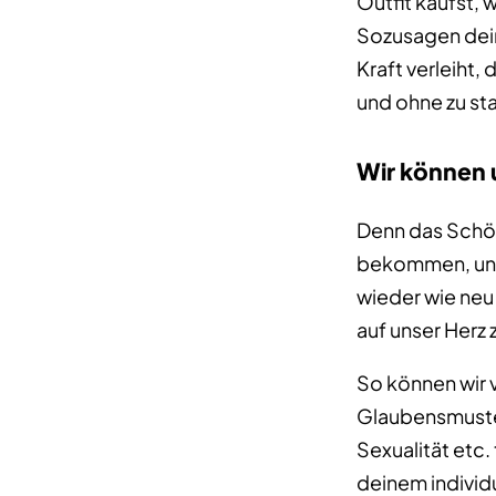
Outfit kaufst, 
Sozusagen dei
Kraft verleiht,
und ohne zu st
Wir können 
Denn das Schön
bekommen, unse
wieder wie neu 
auf unser Herz
So können wir 
Glaubensmuste
Sexualität etc.
deinem individu