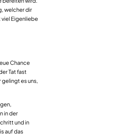
e bereiten wird.
 welcher dir
 viel Eigenliebe
 neue Chance
er Tat fast
 gelingt es uns,
ngen,
 in der
chritt und in
is auf das