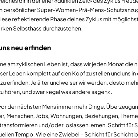
welches dir in der eher «dunklen Zeit» des Zyklus Freud
n persönlicher Super-Women-Prä-Mens-Schutzanzug,
 diese reflektierende Phase deines Zyklus mit möglichst
arken Selbsthass durchzustehen.
uns neu erfinden
e am zyklischen Leben ist, dass wir jeden Monat die
r Leben komplett auf den Kopf zu stellen und uns in d
zu erfinden. Je älter und weiser wir werden, desto mehr
 zu hören, und zwar «egal was andere sagen».
vor der nächsten Mens immer mehr Dinge, Überzeugu
r, Menschen, Jobs, Wohnungen, Beziehungen, Themen
 transformieren und/oder loslassen lernen. Schritt für S
ellen Tempo. Wie eine Zwiebel – Schicht für Schicht b