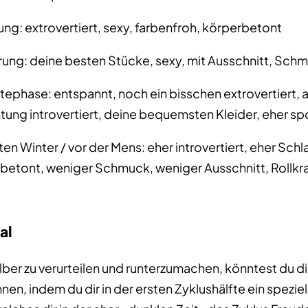
ifung: extrovertiert, sexy, farbenfroh, körperbetont
ung: deine besten Stücke, sexy, mit Ausschnitt, Sch
tephase: entspannt, noch ein bisschen extrovertiert,
tung introvertiert, deine bequemsten Kleider, eher spo
en Winter / vor der Mens: eher introvertiert, eher Sc
rbetont, weniger Schmuck, weniger Ausschnitt, Rollkr
al
lber zu verurteilen und runterzumachen, könntest du dir
en, indem du dir in der ersten Zyklushälfte ein spezi