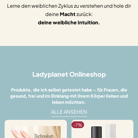
Lerne den weiblichen Zyklus zu verstehen und hole dir
deine
Macht
zurück:
deine weibliche Intuition.
Ladyplanet Onlineshop
Produkte, die ich selbst getestet habe – für Frauen, die
gesund, frei und im Einklang mit ihrem Körper lieben und
leben möchten.
ALLE ANSEHEN
-
7
%