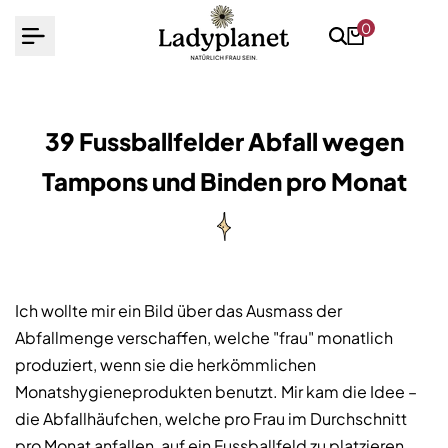
Zum
0
Inhalt
springen
39 Fussballfelder Abfall wegen
Tampons und Binden pro Monat
Ich wollte mir ein Bild über das Ausmass der
Abfallmenge verschaffen, welche "frau" monatlich
produziert, wenn sie die herkömmlichen
Monatshygieneprodukten benutzt. Mir kam die Idee –
die Abfallhäufchen, welche pro Frau im Durchschnitt
pro Monat anfallen, auf ein Fussballfeld zu platzieren.